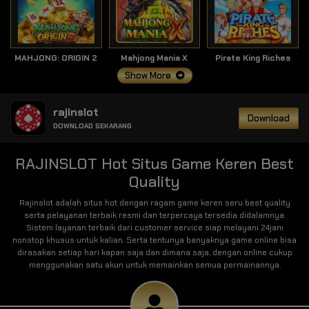
MAHJONG: ORIGIN 2
Mahjong Mania X
Pirate King Riches
Show More
rajinslot
Download
DOWNLOAD SEKARANG
RAJINSLOT Hot Situs Game Keren Best
Quality
Rajinslot adalah situs hot dengan ragam game keren seru best quality
serta pelayanan terbaik resmi dan terpercaya tersedia didalamnya.
Sistem layanan terbaik dari customer service siap melayani 24jam
nonstop khusus untuk kalian. Serta tentunya banyaknya game online bisa
dirasakan setiap hari kapan saja dan dimana saja, dengan online cukup
menggunakan satu akun untuk memainkan semua permainannya.